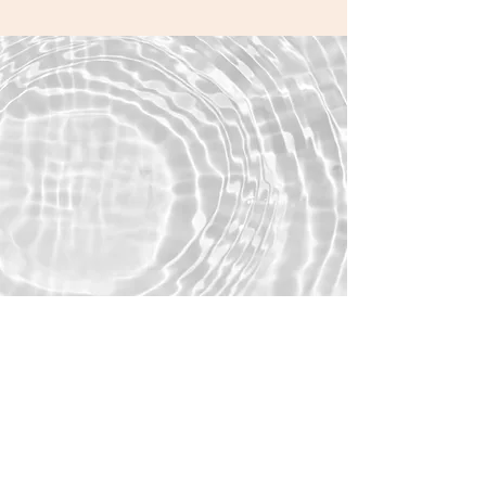
Leg Stilhed
Skønhed
Fordybelse i yoga og meditation