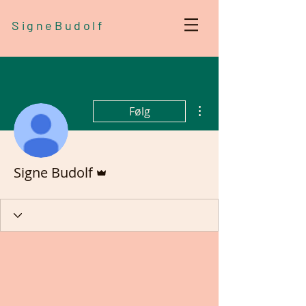
SigneBudolf
Flere handlinger
Følg
Admin
Signe Budolf